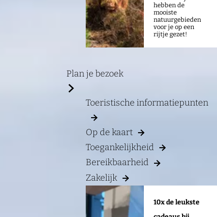
a
hebben de
mooiste
g
natuurgebieden
voor je op een
e
rijtje gezet!
Plan je bezoek
Toeristische informatiepunten
Op de kaart
Toegankelijkheid
Bereikbaarheid
Zakelijk
10x de leukste
cadeaus bij