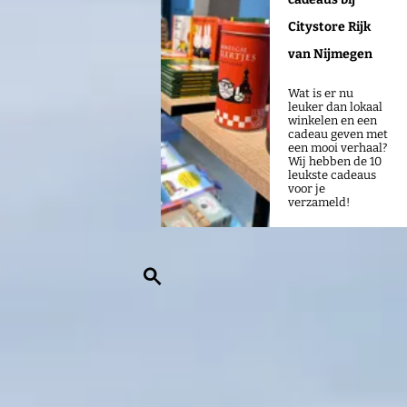
Citystore Rijk
van Nijmegen
Wat is er nu
leuker dan lokaal
winkelen en een
cadeau geven met
een mooi verhaal?
Wij hebben de 10
leukste cadeaus
voor je
verzameld!
Z
o
e
k
e