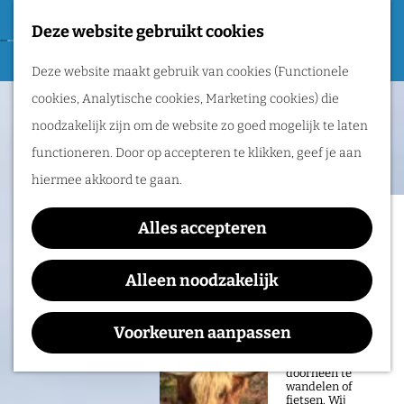
Tweede Wereldoorlog
Deze website gebruikt cookies
F
G
a
M
Routes
Deze website maakt gebruik van cookies (Functionele
a
v
e
cookies, Analytische cookies, Marketing cookies) die
n
o
n
Wandelen
noodzakelijk zijn om de website zo goed mogelijk te laten
a
r
u
Fietsen
functioneren. Door op accepteren te klikken, geef je aan
a
i
Routeplanner
hiermee akkoord te gaan.
r
e
d
Natuurgebieden
t
Alles accepteren
e
in het Rijk van
e
h
Alleen noodzakelijk
Nijmegen
n
o
De prachtige
m
Voorkeuren aanpassen
natuur in het Rijk
van Nijmegen is
e
heerlijk om
doorheen te
p
wandelen of
fietsen. Wij