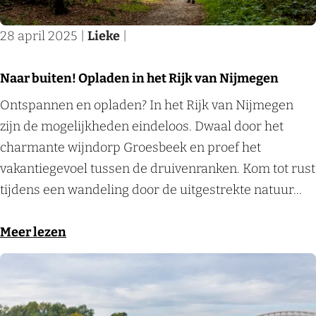
t
n
n
e
a
i
28 april 2025
|
Lieke
|
s
t
e
i
u
t
Naar buiten! Opladen in het Rijk van Nijmegen
n
u
e
N
Ontspannen en opladen? In het Rijk van Nijmegen
h
r
n
a
zijn de mogelijkheden eindeloos. Dwaal door het
e
b
i
a
charmante wijndorp Groesbeek en proef het
t
i
n
r
vakantiegevoel tussen de druivenranken. Kom tot rust
R
j
d
b
tijdens een wandeling door de uitgestrekte natuur...
i
d
e
u
j
r
n
i
o
Meer lezen
k
u
a
t
v
v
k
t
e
e
a
t
u
n
r
n
e
u