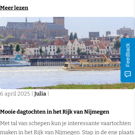
j
d
a
o
Meer lezen
k
e
p
v
v
n
p
e
a
i
s
r
n
n
d
W
N
h
Feedback
i
a
i
e
e
n
j
t
é
d
m
R
c
e
e
i
h
l
g
j
6 april 2025
|
Julia
|
t
a
e
k
e
p
n
v
Mooie dagtochten in het Rijk van Nijmegen
e
p
a
M
Met tal van schepen kun je interessante vaartochten
n
s
n
o
maken in het Rijk van Nijmegen. Stap in de ene plaats
v
d