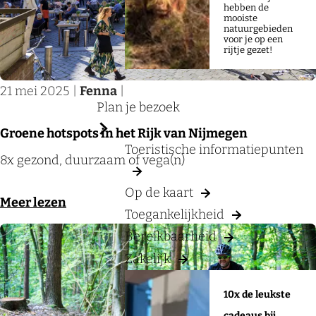
a
hebben de
?
mooiste
g
natuurgebieden
voor je op een
e
rijtje gezet!
21 mei 2025
|
Fenna
|
Plan je bezoek
Groene hotspots in het Rijk van Nijmegen
Toeristische informatiepunten
G
8x gezond, duurzaam of vega(n)
r
Op de kaart
o
o
Meer lezen
Toegankelijkheid
e
v
Bereikbaarheid
n
e
Zakelijk
e
r
h
G
10x de leukste
o
r
cadeaus bij