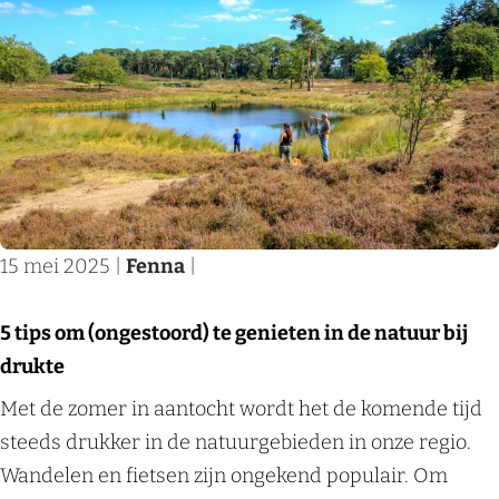
n
b
e
v
e
i
r
a
t
k
M
n
R
e
o
N
i
n
u
i
j
i
n
j
k
n
t
m
v
h
a
e
a
15 mei 2025
|
Fenna
|
e
i
g
n
t
n
e
N
5 tips om (ongestoord) te genieten in de natuur bij
R
b
n
i
drukte
i
i
j
5
Met de zomer in aantocht wordt het de komende tijd
j
k
m
t
steeds drukker in de natuurgebieden in onze regio.
k
e
e
i
Wandelen en fietsen zijn ongekend populair. Om
v
n
g