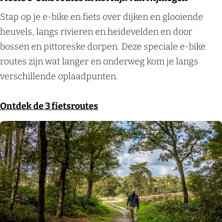
)
o
m
M
Stap op je e-bike en fiets over dijken en glooiende
t
n
e
o
heuvels, langs rivieren en heidevelden en door
e
g
g
o
bossen en pittoreske dorpen. Deze speciale e-bike
g
e
e
i
routes zijn wat langer en onderweg kom je langs
e
s
n
e
verschillende oplaadpunten.
n
t
e
i
o
-
Ontdek de 3 fietsroutes
e
o
b
t
r
i
e
d
k
n
)
e
i
t
r
n
e
o
d
g
u
e
e