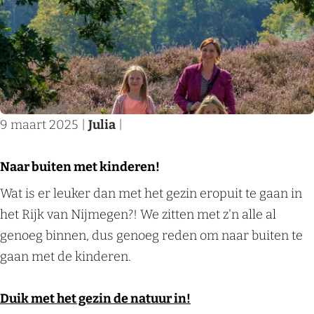
:
L
n
b
l
e
a
e
e
a
k
f
n
k
j
d
e
e
e
9 maart 2025
|
Julia
|
r
u
p
r
i
a
Naar buiten met kinderen!
a
t
d
N
Wat is er leuker dan met het gezin eropuit te gaan in
v
:
e
a
het Rijk van Nijmegen?! We zitten met z'n alle al
o
l
n
a
genoeg binnen, dus genoeg reden om naar buiten te
t
e
r
gaan met de kinderen.
t
k
b
e
k
u
Duik met het gezin de natuur in!
n
e