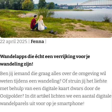
!
N
N
r
O
a
i
b
p
a
j
i
l
r
m
j
a
b
e
d
d
u
g
r
22 april 2025
|
Fenna
|
e
i
e
u
n
t
n
k
Wandelapps die écht een verrijking voor je
i
e
t
wandeling zijn!
n
n
e
W
Ben jij iemand die graag alles over de omgeving wil
h
!
a
weten tijdens een wandeling? Of struin jij het liefste
e
O
n
met behulp van een digitale kaart dwars door de
t
p
d
Ooijpolder? In dit artikel lichten we een aantal digitale
R
l
e
wandelparels uit voor op je smartphone!
i
a
l