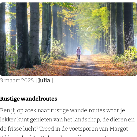
i
i
r
t
n
r
e
h
a
n
e
v
m
t
o
e
R
t
t
i
t
k
j
e
i
k
n
3 maart 2025
|
Julia
|
n
v
i
d
a
n
Rustige wandelroutes
e
n
h
R
Ben jij op zoek naar rustige wandelroutes waar je
r
N
e
u
lekker kunt genieten van het landschap, de dieren en
e
i
t
s
de frisse lucht? Treed in de voetsporen van Margot
n
j
R