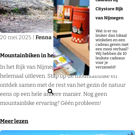
t
o
Citystore Rijk
s
e
van Nijmegen
p
n
Wat is er nu
o
e
leuker dan lokaal
20 mei 2025
|
Fenna
|
winkelen en een
t
h
cadeau geven met
een mooi verhaal?
s
o
Wij hebben de 10
Mountainbiken in het Rijk van Nijmegen
leukste cadeaus
i
t
voor je
M
In het Rijk van Nijmegen kan de sportieveling zich
verzameld!
n
s
o
helemaal uitleven. Stap op de mountainbike en
h
p
u
ontdek samen met de rest van het gezin de natuur
e
o
Z
n
eens op een hele andere manier. Nog geen
t
t
o
t
mountainbike ervaring? Géén probleem!
R
s
e
a
i
i
k
i
o
Meer lezen
j
n
e
n
v
k
h