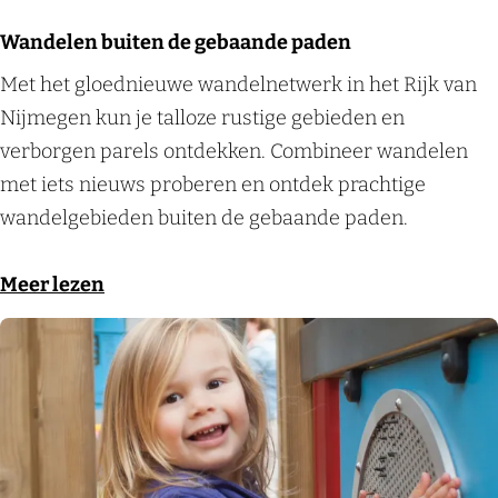
h
g
w
k
Wandelen buiten de gebaande paden
e
t
a
i
W
Met het gloednieuwe wandelnetwerk in het Rijk van
t
o
n
n
a
Nijmegen kun je talloze rustige gebieden en
R
c
d
g
n
verborgen parels ontdekken. Combineer wandelen
i
h
e
v
d
met iets nieuws proberen en ontdek prachtige
j
t
l
o
e
wandelgebieden buiten de gebaande paden.
k
e
i
o
l
v
n
n
r
e
o
Meer lezen
a
i
g
j
n
v
n
n
z
e
b
e
N
h
i
w
u
r
i
e
j
a
i
W
j
t
n
n
t
a
m
R
!
d
e
n
e
i