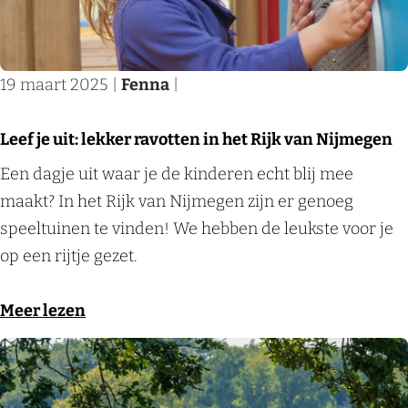
e
n
d
g
j
l
d
e
e
k
i
e
l
n
v
n
19 maart 2025
|
Fenna
|
g
e
a
g
e
n
n
z
Leef je uit: lekker ravotten in het Rijk van Nijmegen
b
b
N
i
L
Een dagje uit waar je de kinderen echt blij mee
a
u
i
j
e
maakt? In het Rijk van Nijmegen zijn er genoeg
a
i
j
n
e
speeltuinen te vinden! We hebben de leukste voor je
n
t
m
!
f
op een rijtje gezet.
d
e
e
j
e
n
g
e
o
Meer lezen
p
d
e
u
v
a
e
n
i
e
d
g
t
r
e
e