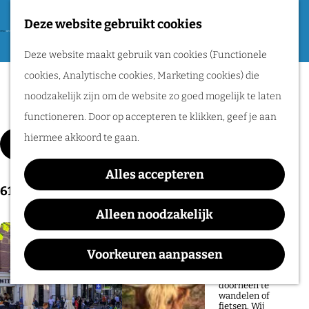
Tweede Wereldoorlog
Deze website gebruikt cookies
F
G
a
M
Routes
Deze website maakt gebruik van cookies (Functionele
a
v
e
cookies, Analytische cookies, Marketing cookies) die
n
Artikelen
o
n
Wandelen
noodzakelijk zijn om de website zo goed mogelijk te laten
a
r
u
Fietsen
functioneren. Door op accepteren te klikken, geef je aan
a
i
W
Routeplanner
hiermee akkoord te gaan.
r
Filter
e
a
d
Natuurgebieden
t
Alles accepteren
t
e
61 t/m 72 van 93 resultaten
in het Rijk van
e
z
h
Alleen noodzakelijk
Nijmegen
n
o
o
e
De prachtige
m
Voorkeuren aanpassen
natuur in het Rijk
k
van Nijmegen is
e
heerlijk om
j
doorheen te
p
wandelen of
e
fietsen. Wij