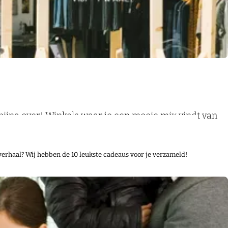
 bijna over! Winkels waar je een mooie mix vindt van
verhaal? Wij hebben de 10 leukste cadeaus voor je verzameld!