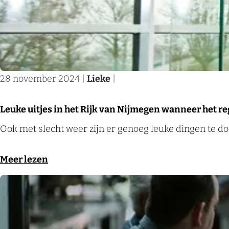
c
o
k
e
f
e
p
f
n
t
e
s
c
28 november 2024
|
Lieke
|
t
o
o
n
Leuke uitjes in het Rijk van Nijmegen wanneer het r
r
c
L
Ook met slecht weer zijn er genoeg leuke dingen te do
e
e
e
s
p
u
o
Meer lezen
i
t
k
v
n
s
e
e
h
t
u
r
e
o
i
L
t
r