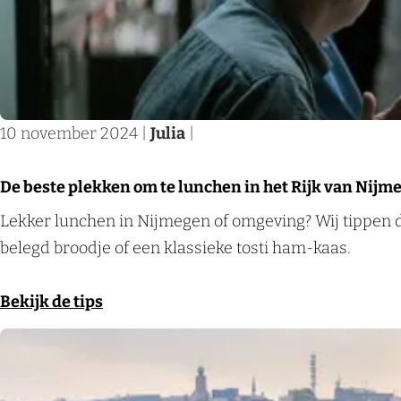
t
e
R
e
j
u
i
s
e
k
j
i
s
e
k
n
i
u
v
h
10 november 2024
|
Julia
|
n
i
a
e
h
t
n
t
De beste plekken om te lunchen in het Rijk van Nijm
e
j
N
R
D
Lekker lunchen in Nijmegen of omgeving? Wij tippen d
t
e
i
i
e
belegd broodje of een klassieke tosti ham-kaas.
R
s
j
j
b
i
i
m
k
e
Bekijk de tips
j
n
e
v
s
k
h
g
a
t
v
e
e
n
e
a
t
n
N