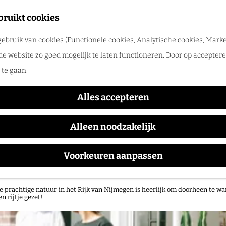
tadswandeling met gids
bruikt cookies
ntdek Nijmegen samen met een gids. Ga samen op pad en ontdek verborgen
ebruik van cookies (Functionele cookies, Analytische cookies, Marke
rlog
de website zo goed mogelijk te laten functioneren. Door op accepteren
Artikelen
te gaan.
Alles accepteren
Alleen noodzakelijk
Voorkeuren aanpassen
atuurgebieden in het Rijk van Nijmegen
e prachtige natuur in het Rijk van Nijmegen is heerlijk om doorheen te wa
en rijtje gezet!