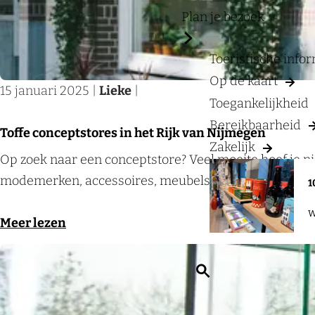
a
?
Plan je bezoek
g
e
Toeristische info
Op de kaart
15 januari 2025
|
Lieke
|
Toegankelijkheid
Bereikbaarheid
Toffe conceptstores in het Rijk van Nijmegen
Zakelijk
T
Op zoek naar een conceptstore? Veel moeite hoef je nie
o
modemerken, accessoires, meubels, kunst en nog vee
1
f
W
f
o
Meer lezen
e
v
c
e
Z
o
r
o
n
T
e