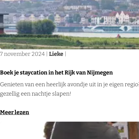
p
n
R
i
l
N
i
j
e
i
j
m
k
j
k
e
k
m
v
g
e
e
a
e
7 november 2024
|
Lieke
|
n
g
n
n
o
e
N
Boek je staycation in het Rijk van Nijmegen
m
n
i
B
Genieten van een heerlijk avondje uit in je eigen regio
t
w
j
o
gezellig een nachtje slapen!
e
a
m
e
l
n
e
k
o
Meer lezen
u
n
g
j
v
n
e
e
e
e
c
e
n