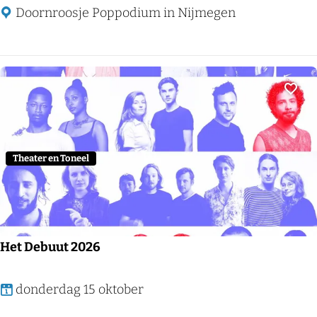
d
Doornroosje Poppodium in Nijmegen
a
n
B
o
Voeg
y
s
Theater en Toneel
Het Debuut 2026
H
donderdag 15 oktober
e