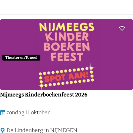
r
J
P
E
e
V
r
A
Voeg
f
N
e
M
c
I
Theater en Toneel
t
J
M
H
i
O
n
U
Nijmeegs Kinderboekenfeest 2026
d
D
E
N
zondag 11 oktober
N
i
j
De Lindenberg in NIJMEGEN