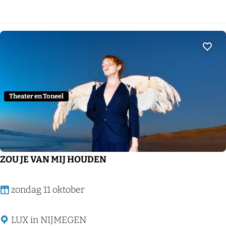
n
a
F
r
i
Voeg
d
m
a
Theater en Toneel
n
–
T
h
ZOU JE VAN MIJ HOUDEN
u
n
Z
zondag 11 oktober
d
O
e
U
LUX in NIJMEGEN