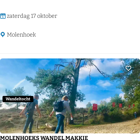
M
zaterdag 17 oktober
O
L
Molenhoek
E
N
H
O
Voeg
E
K
S
Wandeltocht
W
A
N
D
MOLENHOEKS WANDEL MAKKIE