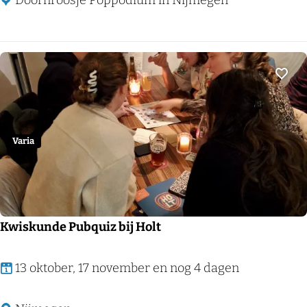
Doornroosje Poppodium in Nijmegen
2
t
6
o
.
a
Voeg
l
t
o
Varia
Kwiskunde Pubquiz bij Holt
K
13 oktober, 17 november en nog 4 dagen
w