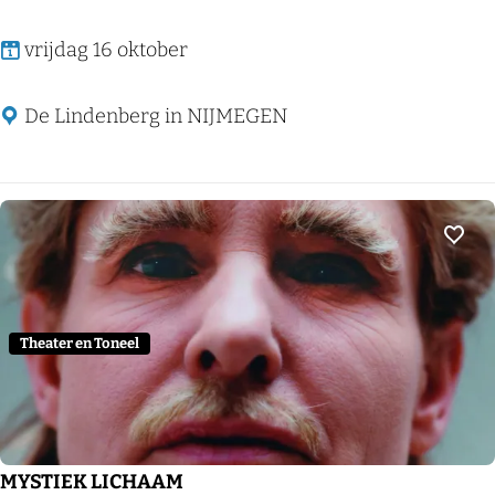
S
vrijdag 16 oktober
t
o
De Lindenberg in NIJMEGEN
r
y
C
a
Voeg
f
é
Theater en Toneel
MYSTIEK LICHAAM