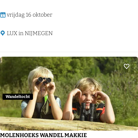
M
vrijdag 16 oktober
Y
S
LUX in NIJMEGEN
T
I
E
K
Voeg
L
I
C
Wandeltocht
H
A
A
M
MOLENHOEKS WANDEL MAKKIE