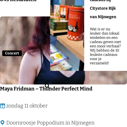
j
o
a
o
Citystore Rijk
e
p
t
r
van Nijmegen
:
u
t
m
Wat is er nu
Voeg
e
leuker dan lokaal
winkelen en een
e
cadeau geven met
een mooi verhaal?
r
Wij hebben de 10
Concert
leukste cadeaus
o
voor je
verzameld!
p
:
Z
Maya Fridman – Thunder Perfect Mind
o
e
M
zondag 11 oktober
k
a
e
y
Doornroosje Poppodium in Nijmegen