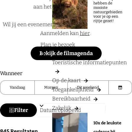
a
hebben de
aan het Rijk van Nijmegen.
mooiste
g
natuurgebieden
voor je op een
e
rijtje gezet!
Wil jij een evenement aan de UITagenda toevoegen?
Aanmelden kan
hier
.
Plan je bezoek
Bekijk de filmagenda
Toeristische informatiepunten
W
S
Wanneer
Op de kaart
a
o
Vandaag
Morgen
Dit weekend
Toegankelijkheid
t
r
K
z
Bereikbaarheid
t
i
o
Zakelijk
e
e
Filter
e
e
s
10x de leukste
k
r
d
S
845
Resultaten
cadeaus bij