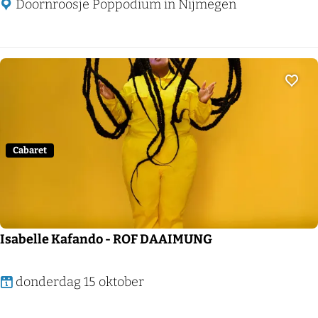
i
N
Doornroosje Poppodium in Nijmegen
j
D
H
É
o
l
Voeg
t
Cabaret
Isabelle Kafando - ROF DAAIMUNG
I
donderdag 15 oktober
s