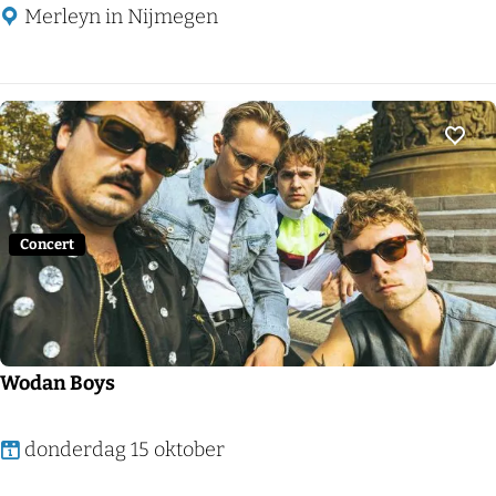
A
Merleyn in Nijmegen
Voeg
Concert
Wodan Boys
W
donderdag 15 oktober
o