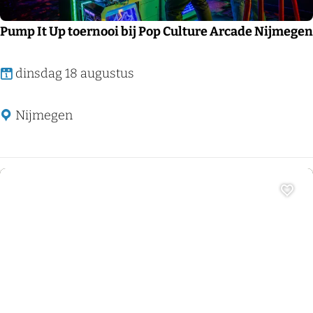
a
r
Pump It Up toernooi bij Pop Culture Arcade Nijmegen
m
+
P
dinsdag 18 augustus
E
u
x
m
Nijmegen
t
p
e
I
r
t
m
U
Voeg
i
p
n
t
a
o
Jeugdtheater
t
e
i
r