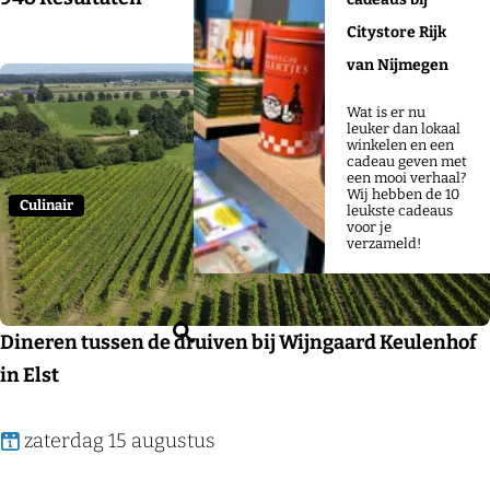
j
o
a
o
Citystore Rijk
e
p
t
r
van Nijmegen
:
u
t
m
Wat is er nu
Voeg
e
leuker dan lokaal
winkelen en een
e
cadeau geven met
een mooi verhaal?
r
Wij hebben de 10
Culinair
leukste cadeaus
o
voor je
verzameld!
p
:
Z
Dineren tussen de druiven bij Wijngaard Keulenhof
o
in Elst
e
k
D
zaterdag 15 augustus
e
i