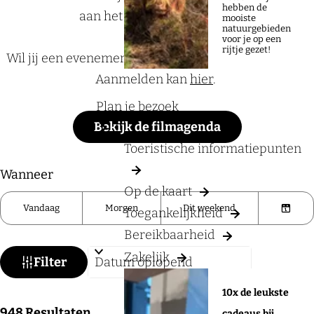
a
hebben de
aan het Rijk van Nijmegen.
mooiste
g
natuurgebieden
voor je op een
e
rijtje gezet!
Wil jij een evenement aan de UITagenda toevoegen?
Aanmelden kan
hier
.
Plan je bezoek
Bekijk de filmagenda
Toeristische informatiepunten
W
S
Wanneer
Op de kaart
a
o
Vandaag
Morgen
Dit weekend
Toegankelijkheid
t
r
K
z
Bereikbaarheid
t
i
o
Zakelijk
e
e
Filter
e
e
s
10x de leukste
k
r
d
S
948
Resultaten
cadeaus bij