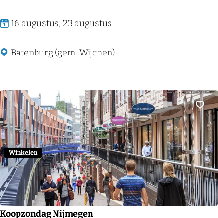
a
t
E
16 augustus, 23 augustus
w
x
e
p
Batenburg (gem. Wijchen)
r
o
d
s
i
t
Voeg
i
e
S
Winkelen
c
r
i
t
Koopzondag Nijmegen