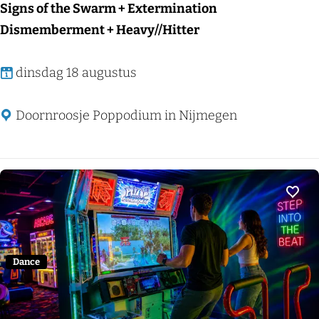
o
Signs of the Swarm + Extermination
n
Dismemberment + Heavy//Hitter
c
e
S
dinsdag 18 augustus
r
i
t
g
Doornroosje Poppodium in Nijmegen
z
n
o
s
m
o
e
f
Voeg
r
t
2
h
0
e
Dance
2
S
6
w