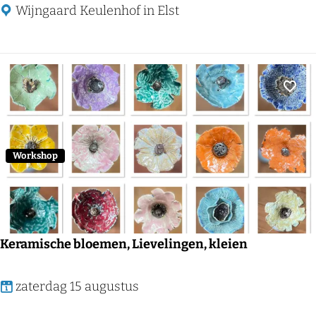
n
n
Wijngaard Keulenhof in Elst
e
r
e
n
Voeg
t
u
s
Workshop
s
e
n
d
Keramische bloemen, Lievelingen, kleien
e
d
K
zaterdag 15 augustus
r
e