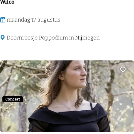
Wilco
W
maandag 17 augustus
i
l
Doornroosje Poppodium in Nijmegen
c
o
Voeg
Concert