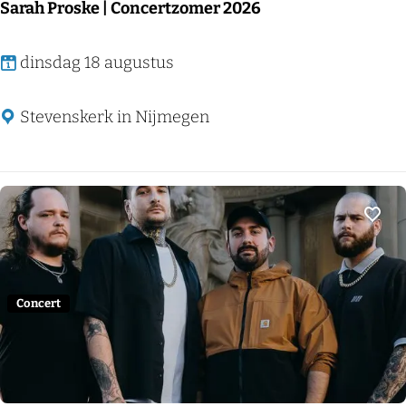
Sarah Proske | Concertzomer 2026
S
dinsdag 18 augustus
a
r
Stevenskerk in Nijmegen
a
h
P
r
Voeg
o
s
k
Concert
e
|
C