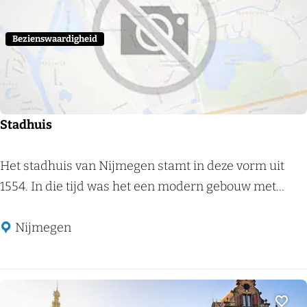
N
i
j
Bezienswaardigheid
m
e
e
g
Stadhuis
s
e
S
Het stadhuis van Nijmegen stamt in deze vorm uit
G
t
1554. In die tijd was het een modern gebouw met...
e
a
s
d
Nijmegen
c
h
h
u
i
i