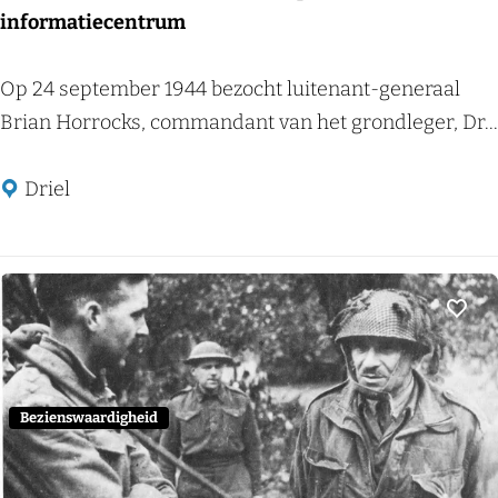
informatiecentrum
D
Op 24 september 1944 bezocht luitenant-generaal
e
Brian Horrocks, commandant van het grondleger, Dr...
k
a
Driel
t
h
o
l
Voeg
i
e
k
Bezienswaardigheid
e
k