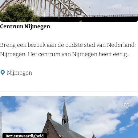
p
e
u
D
n
o
Centrum Nijmegen
t
r
t
s
C
Breng een bezoek aan de oudste stad van Nederland:
o
e
e
Nijmegen. Het centrum van Nijmegen heeft een g...
t
t
n
i
s
t
Nijmegen
n
-
r
f
g
u
o
e
m
r
d
N
Voeg
m
o
i
a
e
j
t
m
m
Bezienswaardigheid