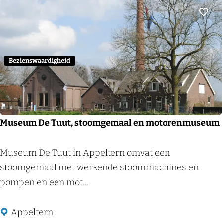
a
l
Voeg
Bezienswaardigheid
Museum De Tuut, stoomgemaal en motorenmuseum
M
Museum De Tuut in Appeltern omvat een
u
stoomgemaal met werkende stoommachines en
s
pompen en een mot...
e
u
Appeltern