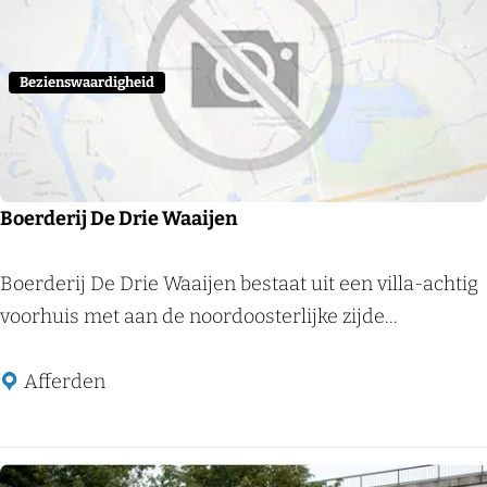
e
r
k
Bezienswaardigheid
Boerderij De Drie Waaijen
B
Boerderij De Drie Waaijen bestaat uit een villa-achtig
o
voorhuis met aan de noordoosterlijke zijde...
e
r
Afferden
d
e
r