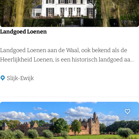
e
e
l
)
Landgoed Loenen
L
Landgoed Loenen aan de Waal, ook bekend als de
a
Heerlijkheid Loenen, is een historisch landgoed aa...
n
d
Slijk-Ewijk
g
o
e
d
Voeg
L
o