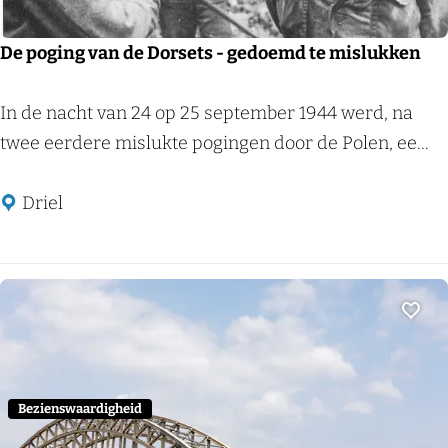
e
r
De poging van de Dorsets - gedoemd te mislukken
k
:
D
In de nacht van 24 op 25 september 1944 werd, na
v
e
twee eerdere mislukte pogingen door de Polen, ee...
a
p
n
o
Driel
u
g
i
i
t
n
z
g
Voeg
i
v
c
a
h
n
Bezienswaardigheid
t
d