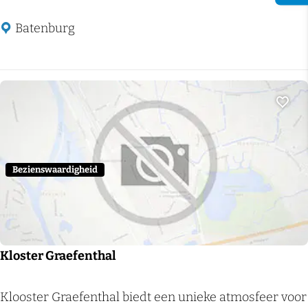
R
Batenburg
u
ï
n
e
Voeg
B
a
t
Bezienswaardigheid
e
n
b
u
Kloster Graefenthal
r
g
K
Klooster Graefenthal biedt een unieke atmosfeer voor