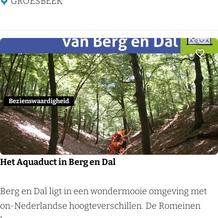
s
e
GROESBEEK
a
r
n
a
g
t
h
i
Voeg
o
n
T
Bezienswaardigheid
o
u
r
Het Aquaduct in Berg en Dal
H
Berg en Dal ligt in een wondermooie omgeving met
e
on-Nederlandse hoogteverschillen. De Romeinen