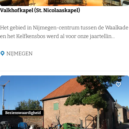
l
W
Valkhofkapel (St. Nicolaaskapel)
i
j
V
Het gebied in Nijmegen-centrum tussen de Waalkade
c
a
en het Kelfkensbos werd al voor onze jaartellin...
h
l
e
k
NIJMEGEN
n
h
o
f
k
Voeg
a
p
e
Bezienswaardigheid
l