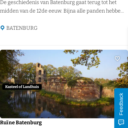
e
B
De geschiedenis van Batenburg gaat terug tot het
n
a
midden van de 12de eeuw. Bijna alle panden hebbe...
D
t
a
e
BATENBURG
l
n
b
u
r
Voeg
g
Kasteel of Landhuis
Feedback
Ruïne Batenburg