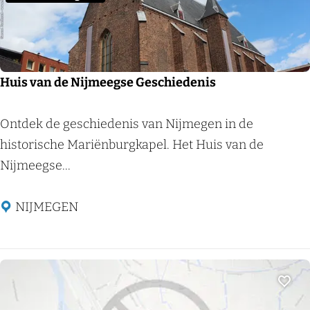
i
d
e
e
t
g
c
e
e
e
m
n
Huis van de Nijmeegse Geschiedenis
n
i
t
s
H
Ontdek de geschiedenis van Nijmegen in de
r
l
u
historische Mariënburgkapel. Het Huis van de
u
u
i
Nijmeegse...
m
k
s
k
v
NIJMEGEN
e
a
n
n
d
e
Voeg