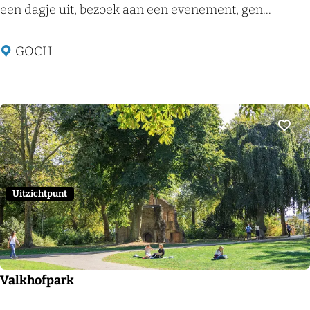
l
een dagje uit, bezoek aan een evenement, gen...
o
s
GOCH
t
e
r
G
Voeg
r
a
e
Uitzichtpunt
f
e
n
t
Valkhofpark
h