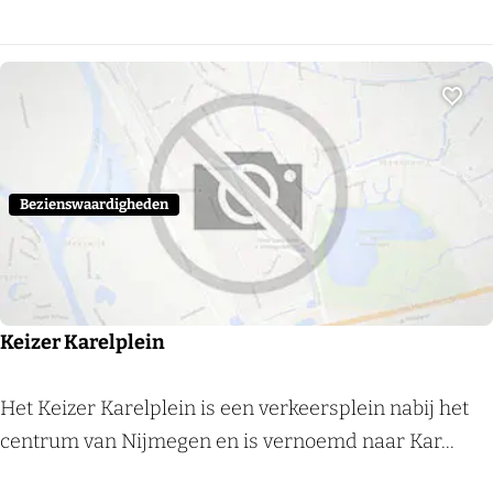
m
D
e
T
Voeg
u
u
t
Bezienswaardigheden
,
s
t
o
Keizer Karelplein
o
m
K
Het Keizer Karelplein is een verkeersplein nabij het
g
e
centrum van Nijmegen en is vernoemd naar Kar...
e
i