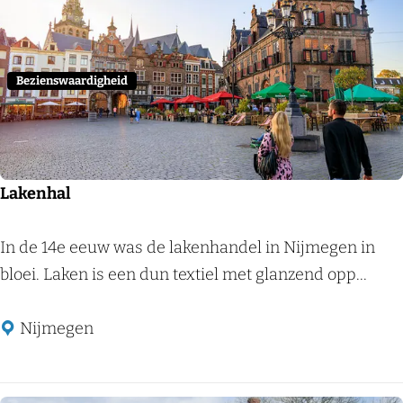
e
s
Voeg
d
e
n
Bezienswaardigheid
i
s
Lakenhal
L
In de 14e eeuw was de lakenhandel in Nijmegen in
a
bloei. Laken is een dun textiel met glanzend opp...
k
e
Nijmegen
n
h