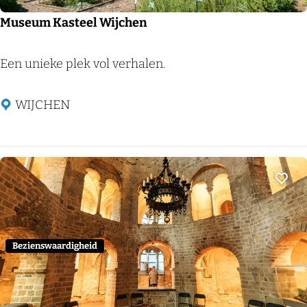
n
Museum Kasteel Wijchen
M
Een unieke plek vol verhalen.
u
s
WIJCHEN
e
u
m
K
Voeg
a
s
t
Bezienswaardigheid
e
e