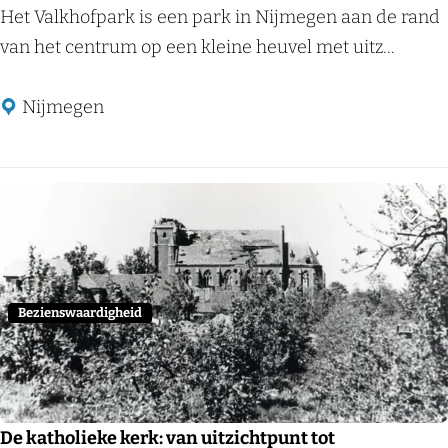
a
V
Het Valkhofpark is een park in Nijmegen aan de rand
l
a
van het centrum op een kleine heuvel met uitz...
l
k
Nijmegen
h
o
f
p
Voeg
a
r
k
Bezienswaardigheid
De katholieke kerk: van uitzichtpunt tot