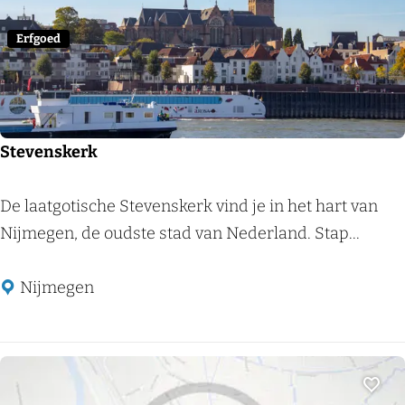
o
r
Erfgoed
n
e
n
b
Stevenskerk
u
r
S
De laatgotische Stevenskerk vind je in het hart van
g
t
Nijmegen, de oudste stad van Nederland. Stap...
e
v
Nijmegen
e
n
s
k
Voeg