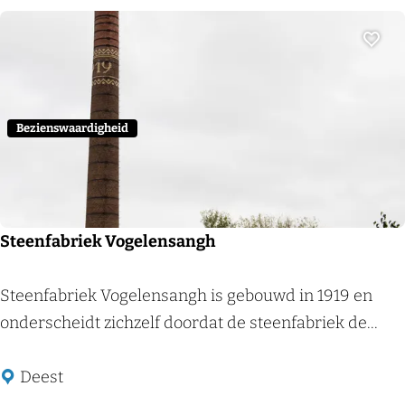
i
n
Voeg
g
v
a
Bezienswaardigheid
n
S
t
e
Steenfabriek Vogelensangh
e
n
S
Steenfabriek Vogelensangh is gebouwd in 1919 en
e
t
onderscheidt zichzelf doordat de steenfabriek de...
n
e
N
e
Deest
a
n