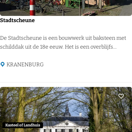
(
S
t
Stadtscheune
.
N
S
De Stadtscheune is een bouwwerk uit baksteen met
i
t
schilddak uit de 18e eeuw. Het is een overblijfs...
c
a
o
d
KRANENBURG
l
t
a
s
a
c
s
h
Voeg
k
e
a
u
p
n
Kasteel of Landhuis