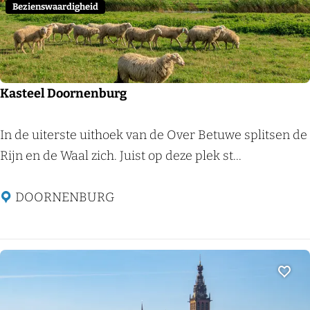
e
Bezienswaardigheid
n
e
n
Kasteel Doornenburg
K
In de uiterste uithoek van de Over Betuwe splitsen de
a
Rijn en de Waal zich. Juist op deze plek st...
s
t
DOORNENBURG
e
e
l
D
Voeg
o