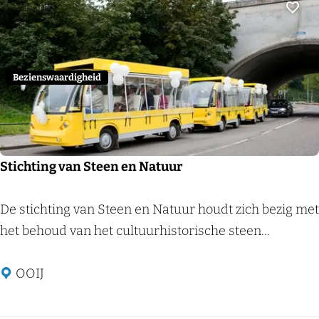
i
Voeg
j
D
e
Bezienswaardigheid
D
r
i
e
Stichting van Steen en Natuur
W
a
S
De stichting van Steen en Natuur houdt zich bezig met
a
t
het behoud van het cultuurhistorische steen...
i
i
j
c
OOIJ
e
h
n
t