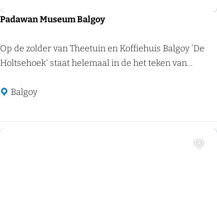
e
n
Padawan Museum Balgoy
t
a
P
Op de zolder van Theetuin en Koffiehuis Balgoy 'De
l
a
Holtsehoek' staat helemaal in de het teken van...
i
d
s
a
Balgoy
w
a
n
M
Voeg
u
s
e
Culturele organisaties
u