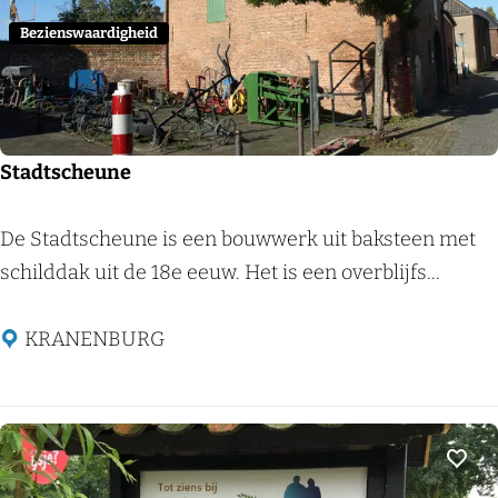
m
u
Bezienswaardigheid
s
e
u
m
Stadtscheune
S
De Stadtscheune is een bouwwerk uit baksteen met
t
schilddak uit de 18e eeuw. Het is een overblijfs...
a
d
KRANENBURG
t
s
c
h
Voeg