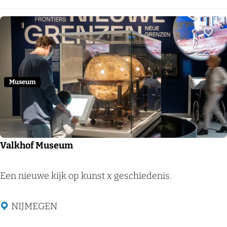
e
l
D
Voeg
o
o
r
Museum
n
e
n
b
Valkhof Museum
u
r
V
Een nieuwe kijk op kunst x geschiedenis.
g
a
l
NIJMEGEN
k