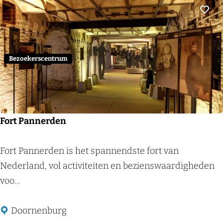
D
n
e
Voeg
B
a
s
Bezoekerscentrum
t
e
i
Fort Pannerden
F
Fort Pannerden is het spannendste fort van
o
Nederland, vol activiteiten en bezienswaardigheden
r
voo...
t
P
Doornenburg