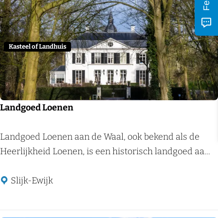
c
Voeg
h
M
u
Kasteel of Landhuis
s
e
u
m
Landgoed Loenen
D
e
L
Landgoed Loenen aan de Waal, ook bekend als de
L
a
Heerlijkheid Loenen, is een historisch landgoed aa...
a
n
g
d
Slijk-Ewijk
e
g
H
o