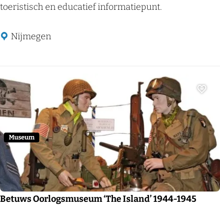
n
toeristisch en educatief informatiepunt.
f
o
Nijmegen
c
e
n
t
Voeg
r
u
m
Museum
W
O
2
N
Betuws Oorlogsmuseum ‘The Island’ 1944-1945
i