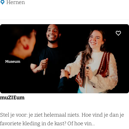
t
Hernen
e
e
l
H
Voeg
e
r
n
Museum
e
n
muZIEum
m
Stel je voor: je ziet helemaal niets. Hoe vind je dan je
u
favoriete kleding in de kast? Of hoe vin...