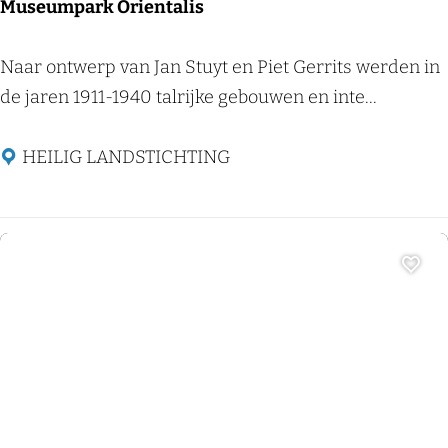
e
Museumpark Orientalis
u
m
M
Naar ontwerp van Jan Stuyt en Piet Gerrits werden in
u
de jaren 1911-1940 talrijke gebouwen en inte...
s
e
HEILIG LANDSTICHTING
u
m
p
a
Voeg
r
k
O
Museum
r
i