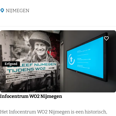
Z
I
NIJMEGEN
E
u
m
Voeg
Erfgoed
Infocentrum WO2 Nijmegen
I
Het Infocentrum WO2 Nijmegen is een historisch,