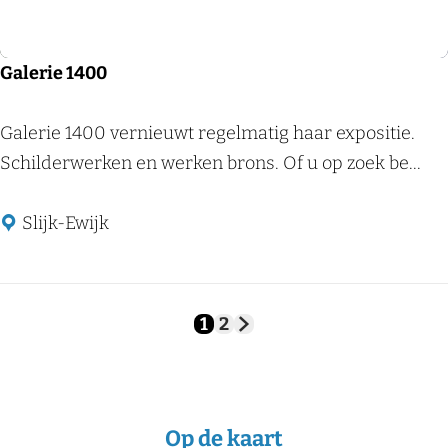
m
B
a
Galerie 1400
l
g
G
Galerie 1400 vernieuwt regelmatig haar expositie.
o
a
Schilderwerken en werken brons. Of u op zoek be...
y
l
e
Slijk-Ewijk
r
i
e
1
2
H
G
G
1
u
a
a
4
i
n
n
d
a
a
0
i
a
a
0
g
r
r
Op de kaart