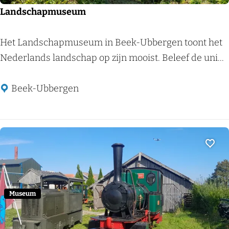
1
o
Landschapmuseum
9
m
4
i
L
Het Landschapmuseum in Beek-Ubbergen toont het
4
e
a
Nederlands landschap op zijn mooist. Beleef de uni...
-
e
n
1
n
d
Beek-Ubbergen
9
P
s
4
a
c
5
t
h
h
a
Voeg
o
p
l
m
o
u
Museum
g
s
i
e