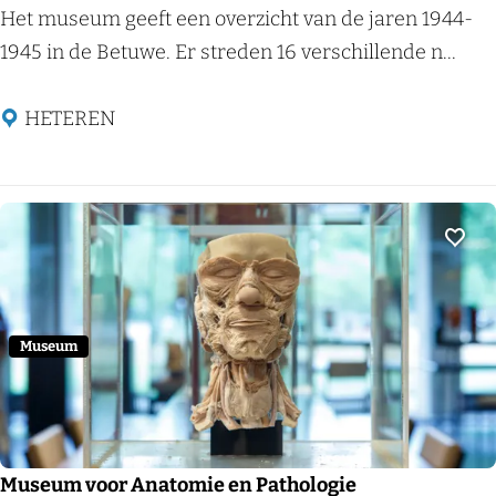
j
B
Het museum geeft een overzicht van de jaren 1944-
m
e
1945 in de Betuwe. Er streden 16 verschillende n...
e
t
g
u
HETEREN
e
w
n
s
O
o
Voeg
r
l
o
Museum
g
s
m
u
Museum voor Anatomie en Pathologie