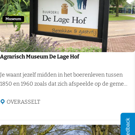
e
u
n
Museum
e
Agrarisch Museum De Lage Hof
A
Je waant jezelf midden in het boerenleven tussen
g
1850 en 1960 zoals dat zich afspeelde op de geme...
r
a
OVERASSELT
r
i
Feedback
s