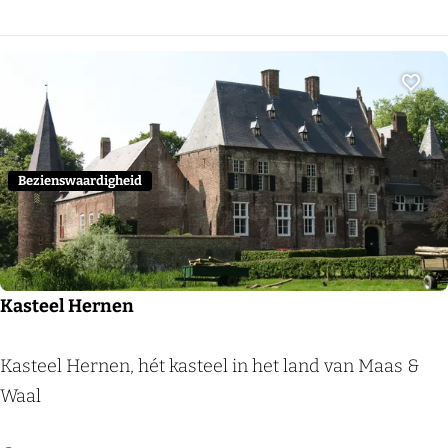
a
n
n
e
Voeg
r
d
e
Bezienswaardigheid
n
Kasteel Hernen
K
Kasteel Hernen, hét kasteel in het land van Maas &
a
Waal
s