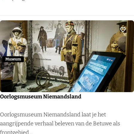
e
n
s
k
Voeg
e
r
k
Museum
Oorlogsmuseum Niemandsland
O
Oorlogsmuseum Niemandsland laat je het
o
aangrijpende verhaal beleven van de Betuwe als
r
frontgebied...