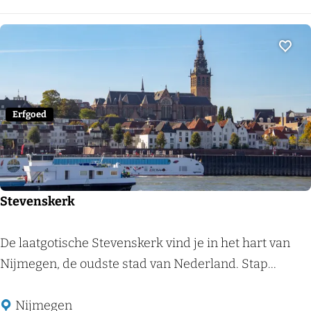
h
o
f
Voeg
M
u
s
Erfgoed
e
u
m
Stevenskerk
S
De laatgotische Stevenskerk vind je in het hart van
t
Nijmegen, de oudste stad van Nederland. Stap...
e
v
Nijmegen