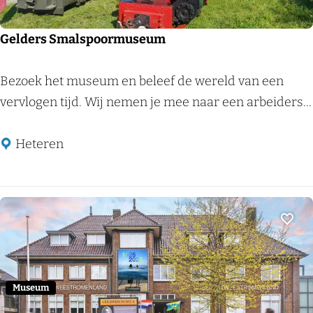
e
u
m
Gelders Smalspoormuseum
G
Bezoek het museum en beleef de wereld van een
e
vervlogen tijd. Wij nemen je mee naar een arbeiders...
l
d
Heteren
e
r
s
S
Voeg
m
a
l
Museum
s