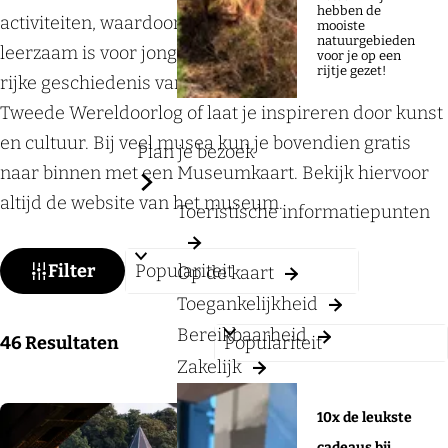
a
hebben de
activiteiten, waardoor een museumbezoek leuk en
mooiste
g
natuurgebieden
leerzaam is voor jong en oud. Ontdek bijvoorbeeld de
voor je op een
e
rijtje gezet!
rijke geschiedenis van de regio, verdiep je in de
Tweede Wereldoorlog of laat je inspireren door kunst
en cultuur. Bij veel musea kun je bovendien gratis
Plan je bezoek
naar binnen met een Museumkaart. Bekijk hiervoor
altijd de website van het museum.
Toeristische informatiepunten
W
S
Filter
Op de kaart
a
o
Toegankelijkheid
t
r
Bereikbaarheid
S
46
Resultaten
z
t
Zakelijk
o
o
e
r
e
e
10x de leukste
t
k
r
cadeaus bij