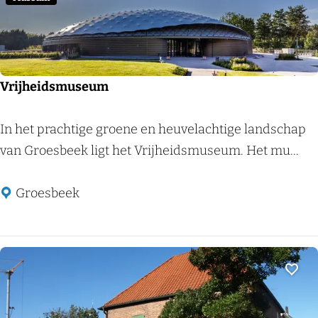
s
t
r
o
m
Vrijheidsmuseum
e
n
V
In het prachtige groene en heuvelachtige landschap
l
r
van Groesbeek ligt het Vrijheidsmuseum. Het mu...
a
i
n
j
Groesbeek
d
h
e
i
d
Voeg
s