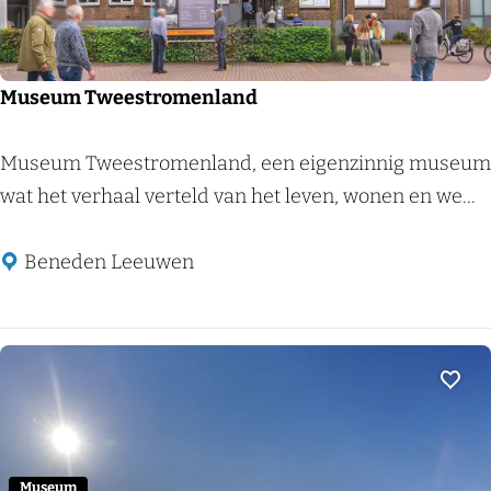
p
o
o
Museum Tweestromenland
r
m
M
Museum Tweestromenland, een eigenzinnig museum
u
u
wat het verhaal verteld van het leven, wonen en we...
s
s
e
e
Beneden Leeuwen
u
u
m
m
T
w
Voeg
e
e
Museum