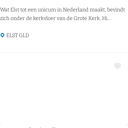
T
Wat Elst tot een unicum in Nederland maakt, bevindt
e
zich onder de kerkvloer van de Grote Kerk. Hi...
m
p
ELST GLD
e
l
-
K
Voeg
e
r
k
Museum
m
u
s