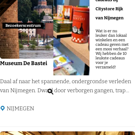
Voeg
e
j
o
Citystore Rijk
e
e
p
van Nijmegen
r
:
Bezoekerscentrum
o
Wat is er nu
leuker dan lokaal
p
winkelen en een
cadeau geven met
:
een mooi verhaal?
Wij hebben de 10
leukste cadeaus
Museum De Bastei
voor je
verzameld!
M
Daal af naar het spannende, ondergrondse verleden
u
van Nijmegen. Dwaal door verborgen gangen, trap...
Z
s
o
e
NIJMEGEN
e
u
k
m
e