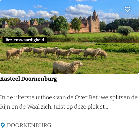
o
e
f
d
Voeg
L
o
e
Bezienswaardigheid
n
e
n
Kasteel Doornenburg
K
In de uiterste uithoek van de Over Betuwe splitsen de
a
Rijn en de Waal zich. Juist op deze plek st...
s
t
DOORNENBURG
e