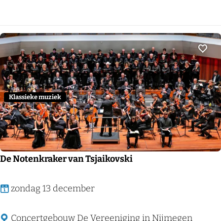
n
k
C
o
Voeg
o
l
s
Klassieke muziek
&
F
l
o
De Notenkraker van Tsjaikovski
r
i
D
zondag 13 december
a
e
n
N
Concertgebouw De Vereeniging in Nijmegen