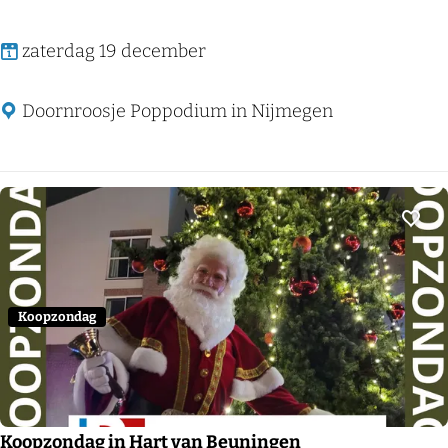
s
s
B
zaterdag 19 december
e
r
Doornroosje Poppodium in Nijmegen
t
o
l
f
Voeg
Koopzondag
Koopzondag in Hart van Beuningen