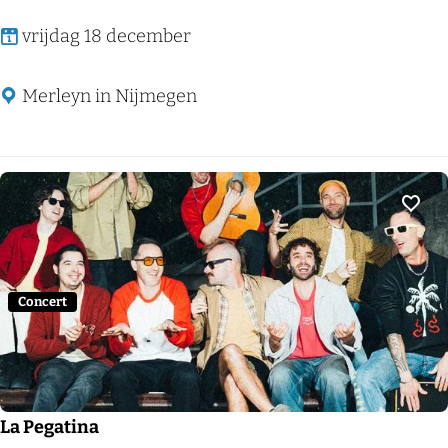
K
vrijdag 18 december
l
e
Merleyn in Nijmegen
z
m
a
g
Voeg
i
c
Concert
La Pegatina