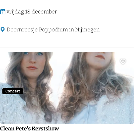
L
vrijdag 18 december
a
P
Doornroosje Poppodium in Nijmegen
e
g
a
t
Voeg
i
n
a
Concert
Clean Pete's Kerstshow