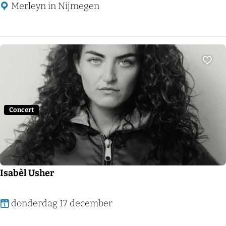
b
Merleyn in Nijmegen
r
a
r
y
Voeg
C
a
r
Concert
d
Isabèl Usher
I
donderdag 17 december
s