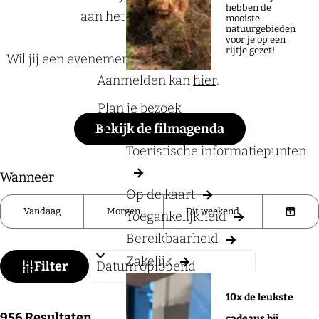
a
hebben de
aan het Rijk van Nijmegen.
mooiste
g
natuurgebieden
voor je op een
e
rijtje gezet!
Wil jij een evenement aan de UITagenda toevoegen?
Aanmelden kan
hier
.
Plan je bezoek
Bekijk de filmagenda
Toeristische informatiepunten
W
S
Wanneer
Op de kaart
a
o
Vandaag
Morgen
Dit weekend
Toegankelijkheid
t
r
K
z
Bereikbaarheid
t
i
o
Zakelijk
e
e
Filter
e
e
s
10x de leukste
k
r
d
S
956
Resultaten
cadeaus bij