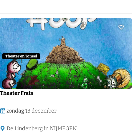
n
m
i
n
e
Voeg
D
e
u
Theater en Toneel
r
l
o
o
Theater Frats
&
A
T
zondag 13 december
n
h
t
e
De Lindenberg in NIJMEGEN