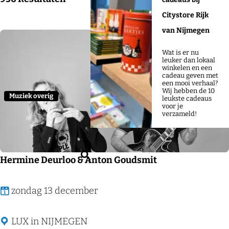
j
o
a
o
Citystore Rijk
e
p
t
r
van Nijmegen
:
u
t
m
Wat is er nu
Voeg
e
leuker dan lokaal
winkelen en een
e
cadeau geven met
een mooi verhaal?
r
Wij hebben de 10
Muziek overig
leukste cadeaus
o
voor je
verzameld!
p
:
Z
Hermine Deurloo & Anton Goudsmit
o
e
H
zondag 13 december
k
e
e
r
LUX in NIJMEGEN