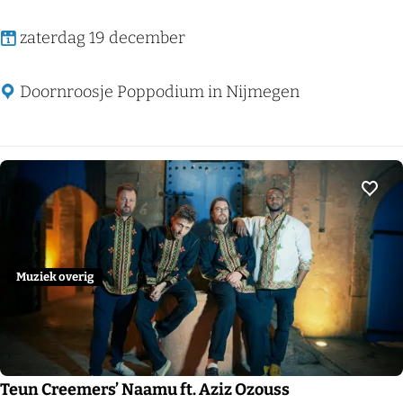
C
zaterdag 19 december
l
e
Doornroosje Poppodium in Nijmegen
a
n
P
e
Voeg
t
e
'
Muziek overig
s
K
e
r
Teun Creemers’ Naamu ft. Aziz Ozouss