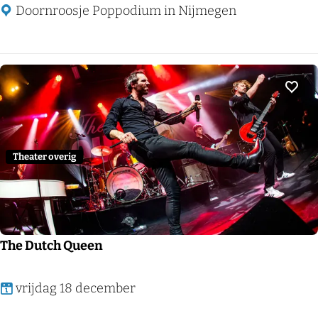
a
Doornroosje Poppodium in Nijmegen
b
è
l
U
Voeg
s
h
e
Theater overig
r
The Dutch Queen
T
vrijdag 18 december
h