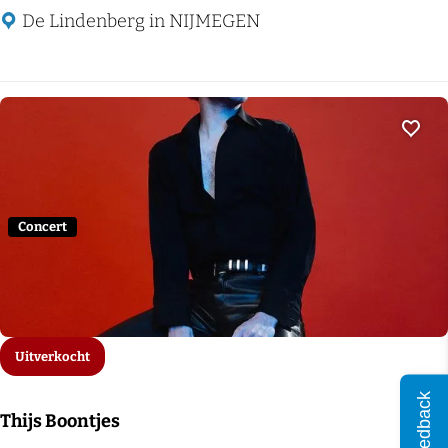
o
De Lindenberg in NIJMEGEN
r
y
C
a
Voeg
f
é
Concert
Uitverkocht
Feedback
Thijs Boontjes