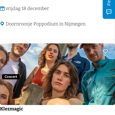
T
vrijdag 18 december
h
i
Doornroosje Poppodium in Nijmegen
j
s
B
o
Voeg
o
n
t
Concert
j
e
s
Klezmagic