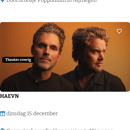
Doornroosje Poppodium in Nijmegen
r
V
s
N
e
n
Voeg
Theater overig
HAEVN
H
dinsdag 15 december
A