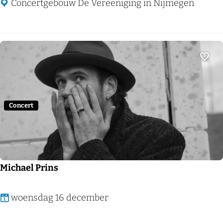
r
Concertgebouw De Vereeniging in Nijmegen
i
j
n
S
Voeg
c
h
o
Concert
l
t
e
n
Michael Prins
M
woensdag 16 december
i