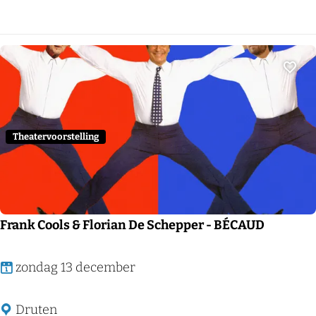
o
a
n
t
G
e
o
r
Voeg
u
F
d
r
s
a
Theatervoorstelling
m
t
i
s
t
Frank Cools & Florian De Schepper - BÉCAUD
F
zondag 13 december
r
a
Druten