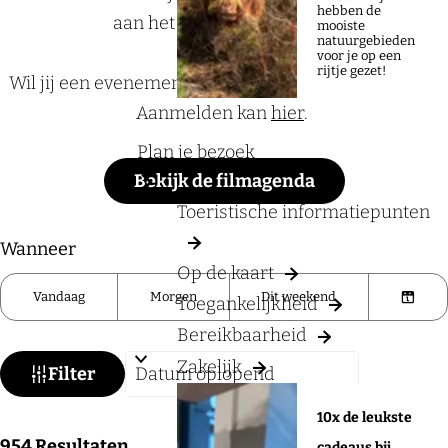
a
hebben de
aan het Rijk van Nijmegen.
mooiste
g
natuurgebieden
voor je op een
e
rijtje gezet!
Wil jij een evenement aan de UITagenda toevoegen?
Aanmelden kan
hier
.
Plan je bezoek
Bekijk de filmagenda
Toeristische informatiepunten
W
S
Wanneer
Op de kaart
a
o
Vandaag
Morgen
Dit weekend
Toegankelijkheid
t
r
K
z
Bereikbaarheid
t
i
o
Zakelijk
e
e
Filter
e
e
s
10x de leukste
k
r
d
S
954
Resultaten
cadeaus bij