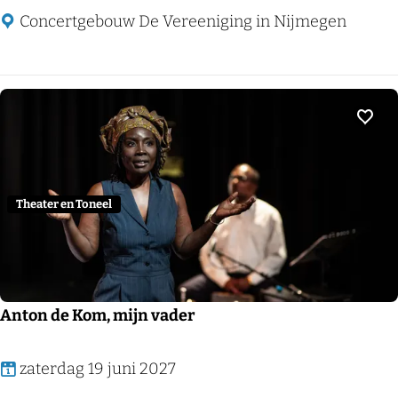
i
Concertgebouw De Vereeniging in Nijmegen
l
i
t
!
Voeg
Theater en Toneel
Anton de Kom, mijn vader
A
zaterdag 19 juni 2027
n