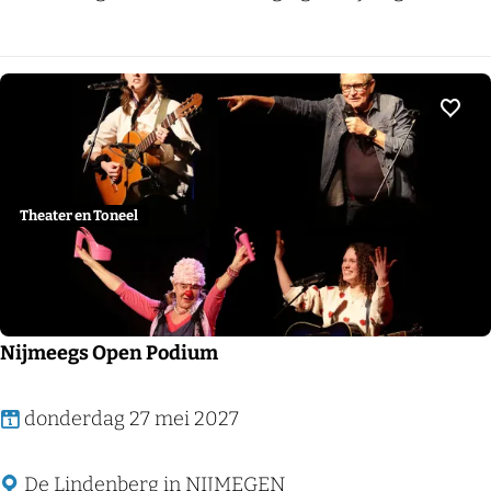
t
i
j
n
Voeg
K
o
n
Theater en Toneel
i
n
g
Nijmeegs Open Podium
N
donderdag 27 mei 2027
i
j
De Lindenberg in NIJMEGEN