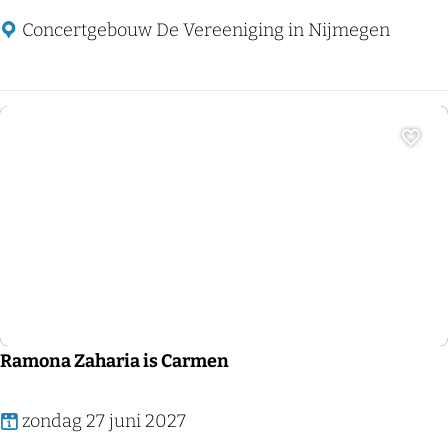
d
R
Concertgebouw De Vereeniging in Nijmegen
e
R
r
…
i
k
Voeg
b
e
n
Klassieke muziek
e
e
n
b
Ramona Zaharia is Carmen
o
z
R
zondag 27 juni 2027