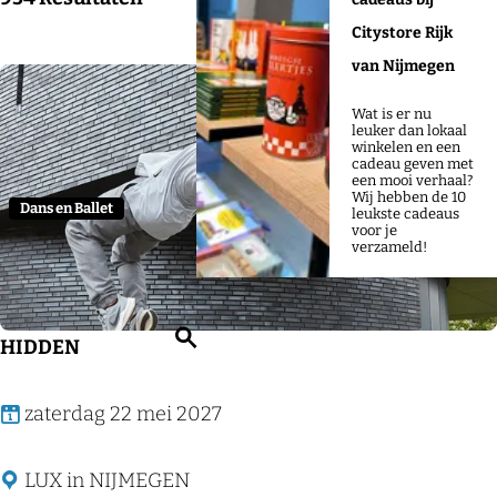
j
o
a
o
Citystore Rijk
e
p
t
r
van Nijmegen
:
u
t
m
Wat is er nu
Voeg
e
leuker dan lokaal
winkelen en een
e
cadeau geven met
een mooi verhaal?
r
Wij hebben de 10
Dans en Ballet
leukste cadeaus
o
voor je
verzameld!
p
:
Z
HIDDEN
o
e
H
zaterdag 22 mei 2027
k
I
e
D
LUX in NIJMEGEN