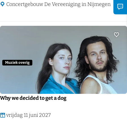
e
p
Concertgebouw De Vereeniging in Nijmegen
n
s
d
y
e
K
E
i
Voeg
e
n
u
g
w
s
Muziek overig
Why we decided to get a dog
W
vrijdag 11 juni 2027
h