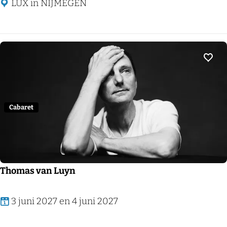
n
LUX in NIJMEGEN
n
a
h
&
Voeg
S
i
m
Cabaret
o
n
e
,
Thomas van Luyn
e
e
T
3 juni 2027 en 4 juni 2027
n
h