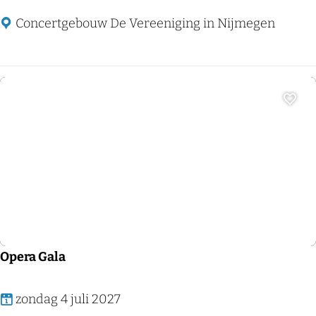
e
a
d
m
Concertgebouw De Vereeniging in Nijmegen
i
o
n
n
o
a
!
Z
Voeg
(
a
4
h
+
a
Klassieke muziek
)
r
i
a
i
Opera Gala
s
C
O
zondag 4 juli 2027