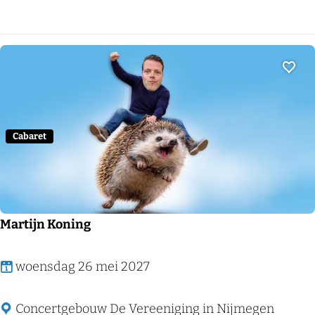
e
s
t
P
Voeg
h
i
o
Cabaret
n
Martijn Koning
M
woensdag 26 mei 2027
a
r
Concertgebouw De Vereeniging in Nijmegen