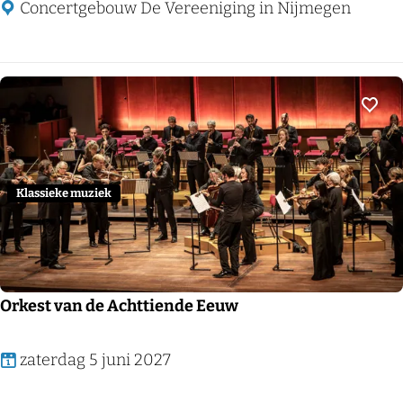
o
o
Concertgebouw De Vereeniging in Nijmegen
c
m
h
a
t
s
e
v
Voeg
n
a
d
n
i
L
Klassieke muziek
n
u
N
y
e
n
w
Orkest van de Achttiende Eeuw
Y
o
O
zaterdag 5 juni 2027
r
r