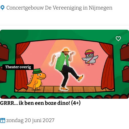
t
Concertgebouw De Vereeniging in Nijmegen
o
n
d
e
Voeg
K
o
m
Theater overig
,
m
i
j
GRRR… ik ben een boze dino! (4+)
n
v
G
zondag 20 juni 2027
a
R