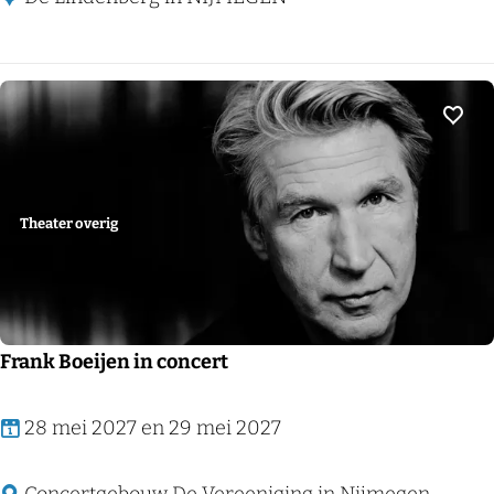
t
S
i
d
Voeg
e
C
o
Theater overig
m
e
d
y
Frank Boeijen in concert
N
i
F
28 mei 2027 en 29 mei 2027
g
r
h
a