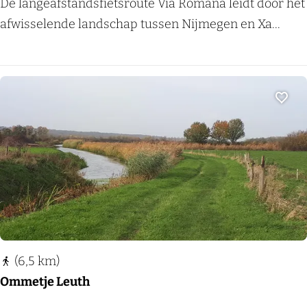
e
V
De langeafstandsfietsroute Via Romana leidt door het
d
l
i
afwisselende landschap tussen Nijmegen en Xa...
s
)
a
m
R
u
o
s
m
Voeg
e
a
u
n
m
a
(6,5 km)
Ommetje Leuth