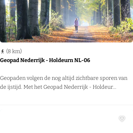
C
o
e
h
o
o
(8 km)
r
Geopad Nederrijk - Holdeurn NL-06
n
(
G
Geopaden volgen de nog altijd zichtbare sporen van
k
e
de ijstijd. Met het Geopad Nederrijk - Holdeur...
o
o
r
p
t
a
)
d
Voeg
N