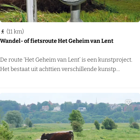
a
o
a
w
r
n
(11 km)
d
Wandel- of fietsroute Het Geheim van Lent
W
De route ‘Het Geheim van Lent’ is een kunstproject.
a
Het bestaat uit achttien verschillende kunstp...
n
d
e
l
Voeg
-
o
f