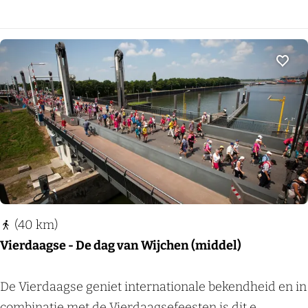
u
n
t
a
Voeg
i
n
b
i
k
e
r
(40 km)
o
Vierdaagse - De dag van Wijchen (middel)
u
t
V
De Vierdaagse geniet internationale bekendheid en in
e
i
combinatie met de Vierdaagsefeesten is dit e...