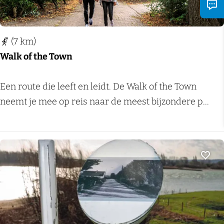
e
j
r
p
o
o
(7 km)
u
l
Walk of the Town
t
d
e
e
W
Een route die leeft en leidt. De Walk of the Town
B
r
a
neemt je mee op reis naar de meest bijzondere p...
e
e
l
r
n
k
g
L
o
e
i
f
Voeg
n
n
t
D
g
h
a
e
e
l
w
T