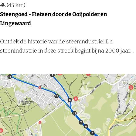
a
a
(45 km)
n
t
Steengoed - Fietsen door de Ooijpolder en
d
e
Lingewaard
e
r
H
t
S
Ontdek de historie van de steenindustrie. De
e
s
t
steenindustrie in deze streek begint bijna 2000 jaar...
e
e
e
r
v
e
l
e
n
i
n
g
Voeg
j
n
o
k
e
e
h
n
d
e
-
i
F