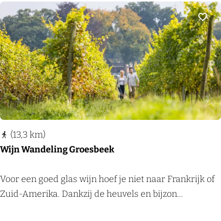
n
e
l
Voeg
s
b
e
r
g
-
e
(13,3 km)
n
Wijn Wandeling Groesbeek
D
u
W
Voor een goed glas wijn hoef je niet naar Frankrijk of
f
i
Zuid-Amerika. Dankzij de heuvels en bijzon...
f
j
e