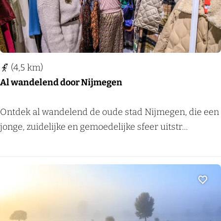
o
h
l
e
d
i
e
m
r
v
(4,5 km)
a
Al wandelend door Nijmegen
n
L
A
Ontdek al wandelend de oude stad Nijmegen, die een
e
l
jonge, zuidelijke en gemoedelijke sfeer uitstr...
n
w
t
a
n
d
Voeg
e
l