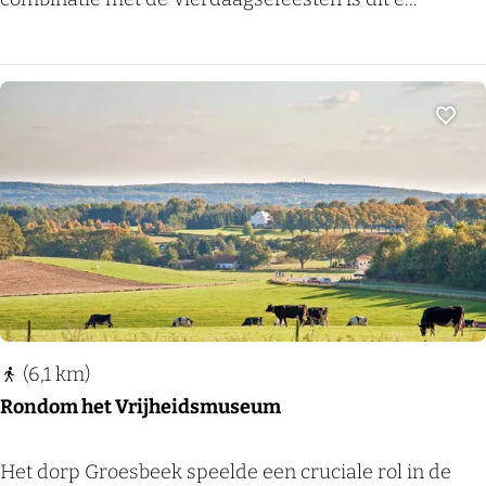
M
e
a
r
l
d
d
a
Voeg
e
a
n
g
s
e
-
D
e
(6,1 km)
d
Rondom het Vrijheidsmuseum
a
g
R
Het dorp Groesbeek speelde een cruciale rol in de