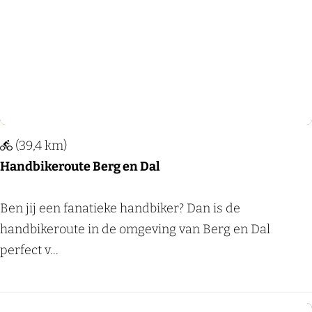
e
r
W
n
i
N
j
L
c
-
h
0
e
6
(39,4 km)
n
Handbikeroute Berg en Dal
2
:
H
Ben jij een fanatieke handbiker? Dan is de
L
a
handbikeroute in de omgeving van Berg en Dal
a
n
perfect v...
n
d
d
b
s