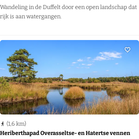
O
Wandeling in de Duffelt door een open landschap dat
m
rijk is aan watergangen.
m
e
t
j
Voeg
e
L
e
u
t
h
(1,6 km)
Heriberthapad Overasseltse- en Hatertse vennen