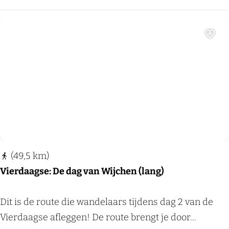
a
h
l
e
n
Voeg
s
e
P
l
a
t
t
(49,5 km)
e
Vierdaagse: De dag van Wijchen (lang)
l
a
V
Dit is de route die wandelaars tijdens dag 2 van de
n
i
Vierdaagse afleggen! De route brengt je door...
d