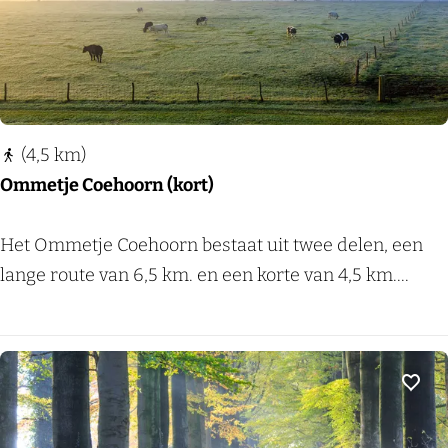
e
n
d
d
o
(4,5 km)
o
Ommetje Coehoorn (kort)
r
N
O
Het Ommetje Coehoorn bestaat uit twee delen, een
i
m
lange route van 6,5 km. en een korte van 4,5 km....
j
m
m
e
e
t
g
j
Voeg
e
e
n