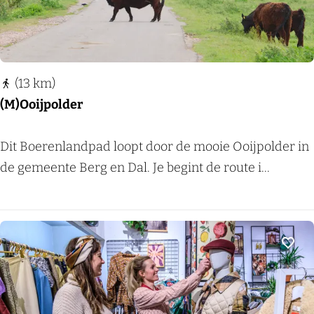
f
i
e
t
(13 km)
s
(M)Ooijpolder
r
o
(
Dit Boerenlandpad loopt door de mooie Ooijpolder in
u
M
de gemeente Berg en Dal. Je begint de route i...
t
)
e
O
H
o
e
i
Voeg
t
j
G
p
e