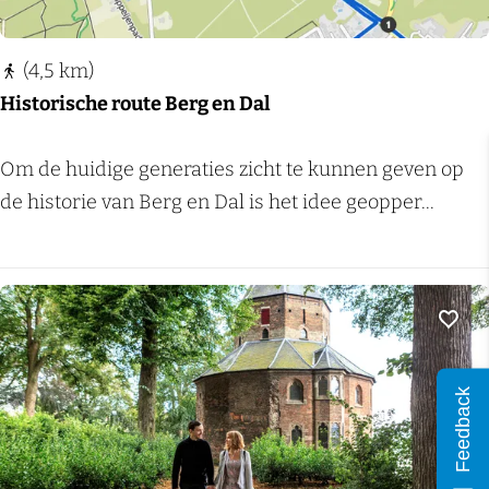
d
i
B
e
a
(4,5 km)
t
t
Historische route Berg en Dal
s
e
e
n
H
Om de huidige generaties zicht te kunnen geven op
n
b
i
de historie van Berg en Dal is het idee geopper...
d
u
s
o
r
t
o
g
o
r
r
Voeg
d
i
e
s
Feedback
O
c
o
h
i