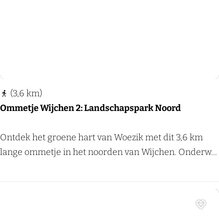
e
d
e
r
r
i
(3,6 km)
j
Ommetje Wijchen 2: Landschapspark Noord
k
-
O
Ontdek het groene hart van Woezik met dit 3,6 km
H
m
lange ommetje in het noorden van Wijchen. Onderw...
o
m
l
e
d
t
e
j
Voeg
u