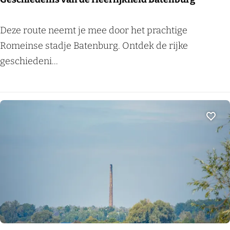
v
e
G
Deze route neemt je mee door het prachtige
r
e
Romeinse stadje Batenburg. Ontdek de rijke
a
s
geschiedeni...
s
c
s
h
e
i
l
e
Voeg
t
d
s
e
e
n
-
i
e
s
n
v
H