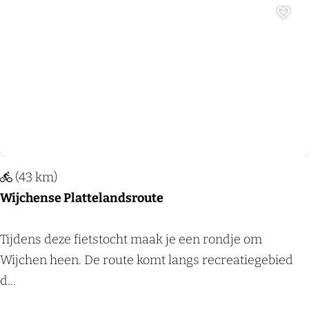
i
c
k
Voeg
h
e
a
r
p
o
s
u
p
t
a
e
r
B
k
(43 km)
e
N
Wijchense Plattelandsroute
r
o
g
o
W
Tijdens deze fietstocht maak je een rondje om
e
r
i
Wijchen heen. De route komt langs recreatiegebied
n
d
j
d...
D
c