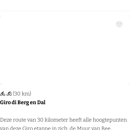
e
s
r
r
d
o
a
Voeg
u
a
t
g
e
s
e
:
D
e
(30 km)
d
Giro di Berg en Dal
a
g
G
Deze route van 30 kilometer heeft alle hoogtepunten
v
i
van deze Giro etappe in zich: de Muur van Bee...