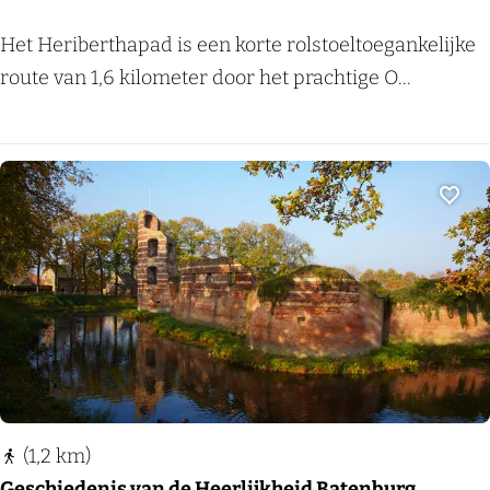
H
Het Heriberthapad is een korte rolstoeltoegankelijke
e
route van 1,6 kilometer door het prachtige O...
r
i
b
e
Voeg
r
t
h
a
p
a
d
(1,2 km)
O
Geschiedenis van de Heerlijkheid Batenburg