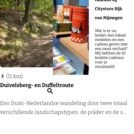
t
e
r
k
r
Citystore Rijk
O
l
Voeg
e
j
o
o
i
van Nijmegen
e
i
j
e
p
j
k
r
Wat is er nu
p
h
:
leuker dan lokaal
o
o
e
winkelen en een
l
i
cadeau geven met
p
een mooi verhaal?
d
d
Wij hebben de 10
e
B
:
leukste cadeaus
r
a
voor je
e
t
verzameld!
n
e
(11 km)
L
n
i
b
Duivelsberg- en Duffeltroute
n
u
Z
g
r
o
e
g
D
Een Duits-Nederlandse wandeling door twee totaal
w
e
u
verschillende landschapstypen: de polder en de s...
a
k
a
i
r
e
v
d