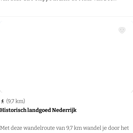
a
r
n
o
W
d
i
i
Voeg
j
B
c
e
h
r
e
g
n
e
(
n
l
D
a
(9,7 km)
a
n
Historisch landgoed Nederrijk
l
g
)
H
Met deze wandelroute van 9,7 km wandel je door het