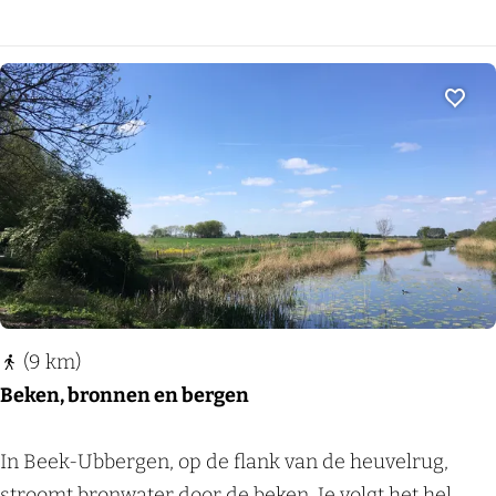
e
i
g
o
Voeg
e
d
r
o
u
t
e
(9 km)
Beken, bronnen en bergen
B
In Beek-Ubbergen, op de flank van de heuvelrug,
e
stroomt bronwater door de beken. Je volgt het hel...