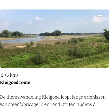
n
e
W
t
i
j
Voeg
j
e
c
M
h
i
e
l
n
l
(
i
k
n
o
(6 km)
g
r
Kleigoed route
e
t
n
)
K
De themawandeling Kleigoed loopt langs erfenissen
X
l
van steenfabricage in en rond Druten. Tijdens d...
L