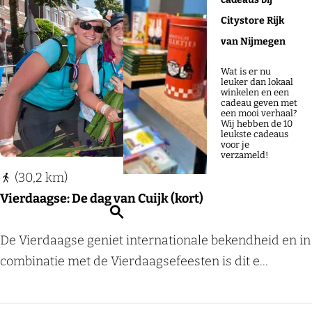
o
t
k
r
u
Citystore Rijk
Voeg
e
t
j
o
van Nijmegen
e
e
e
p
K
r
e
Wat is er nu
:
leuker dan lokaal
r
o
winkelen en een
k
cadeau geven met
p
e
een mooi verhaal?
v
Wij hebben de 10
:
leukste cadeaus
e
voor je
l
verzameld!
d
(30,2 km)
Vierdaagse: De dag van Cuijk (kort)
Z
o
V
De Vierdaagse geniet internationale bekendheid en in
e
i
combinatie met de Vierdaagsefeesten is dit e...
k
e
e
r