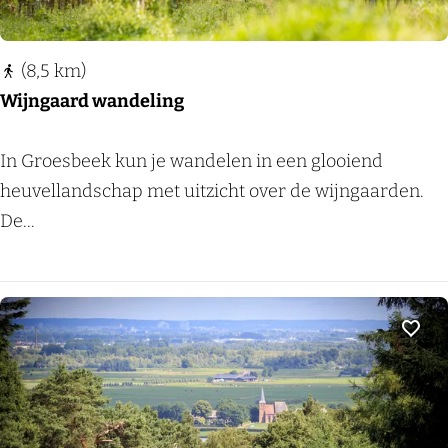
O
o
(8,5 km)
i
Wijngaard wandeling
j
p
W
In Groesbeek kun je wandelen in een glooiend
o
i
heuvellandschap met uitzicht over de wijngaarden.
l
j
De...
d
n
e
g
r
a
a
Voeg
r
d
w