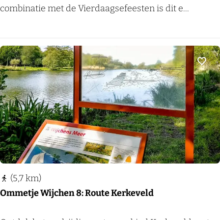
e
i
combinatie met de Vierdaagsefeesten is dit e...
r
e
g
r
e
d
n
a
Voeg
a
g
s
e
-
D
e
(5,7 km)
d
Ommetje Wijchen 8: Route Kerkeveld
a
g