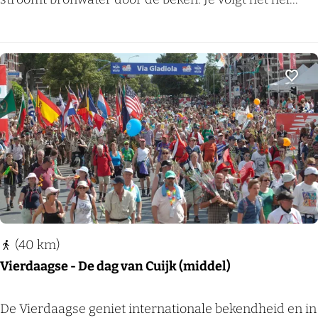
k
e
n
,
Voeg
b
r
o
n
n
e
n
(40 km)
e
Vierdaagse - De dag van Cuijk (middel)
n
b
V
De Vierdaagse geniet internationale bekendheid en in