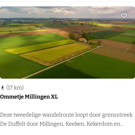
r
C
d
u
a
Voeg
i
a
j
g
k
s
(
e
k
:
o
D
r
e
t
(17 km)
d
)
Ommetje Millingen XL
a
g
O
Deze tweedelige wandelroute loopt door grensstreek
v
m
De Duffelt door Millingen, Keeken, Kekerdom en...
a
m