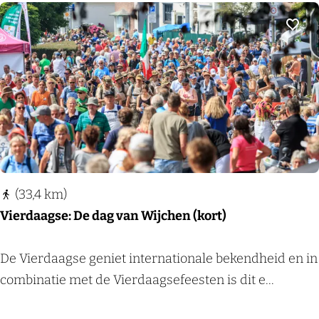
n
d
a
Voeg
a
g
s
e
:
D
e
(33,4 km)
d
Vierdaagse: De dag van Wijchen (kort)
a
g
V
De Vierdaagse geniet internationale bekendheid en in
v
i
combinatie met de Vierdaagsefeesten is dit e...
a
e
n