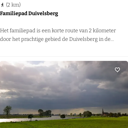
b
o
(2 km)
u
e
Familiepad Duivelsberg
r
n
g
e
F
Het familiepad is een korte route van 2 kilometer
-
r
a
door het prachtige gebied de Duivelsberg in de...
G
o
m
e
u
i
n
t
l
n
e
i
Voeg
e
e
p
p
-
a
B
d
e
D
r
u