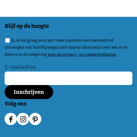
Blijf op de hoogte
Ja, ik wil graag eens per twee maanden een nieuwsbrief
ontvangen van VisitNijmegen met daarin informatie over wat er te
doen is in de omgeving
Lees de privacy- en cookieverklaring.
E-mailadres
Volg ons
F
I
P
a
n
i