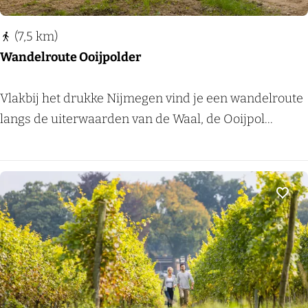
r
a
g
n
(7,5 km)
M
Wandelroute Ooijpolder
a
l
W
Vlakbij het drukke Nijmegen vind je een wandelroute
d
a
langs de uiterwaarden van de Waal, de Ooijpol...
e
n
n
d
e
l
Voeg
r
o
u
t
e