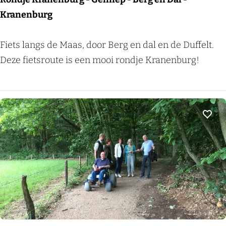
a
Kranenburg
n
O
R
Fiets langs de Maas, door Berg en dal en de Duffelt.
v
o
Deze fietsroute is een mooi rondje Kranenburg!
e
n
r
d
a
j
s
e
Voeg
s
K
e
r
l
a
t
n
-
e
G
n
r