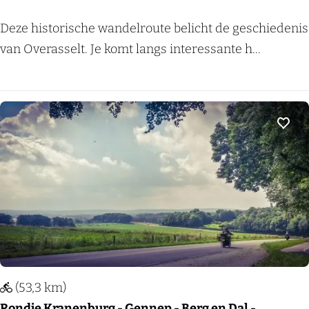
e
H
Deze historische wandelroute belicht de geschiedenis
k
e
van Overasselt. Je komt langs interessante h...
U
e
b
r
b
l
e
i
Voeg
r
j
g
k
e
h
n
e
d
e
n
(53,3 km)
v
Rondje Kranenburg - Gennep - Berg en Dal -