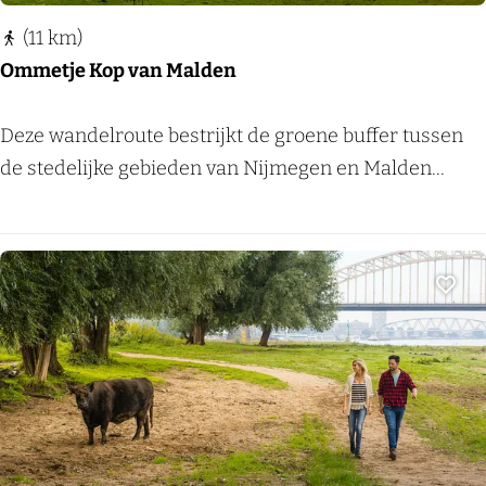
g
i
e
(11 km)
v
n
Ommetje Kop van Malden
e
D
l
a
O
Deze wandelroute bestrijkt de groene buffer tussen
s
l
m
de stedelijke gebieden van Nijmegen en Malden...
b
-
m
e
K
e
r
r
t
g
a
j
Voeg
n
e
e
K
n
o
b
p
u
v