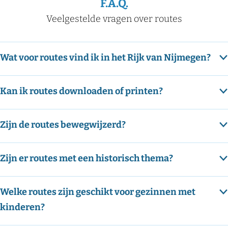
r
r
r
r
r
r
r
g
F.A.Q.
d
p
p
p
p
p
e
w
Veelgestelde vragen over routes
e
a
a
a
a
a
p
a
v
g
g
g
g
g
a
o
i
i
i
i
i
g
n
r
n
n
n
n
n
i
Wat voor routes vind ik in het Rijk van Nijmegen?
d
i
a
a
a
a
a
n
g
a
e
e
Kan ik routes downloaden of printen?
l
p
a
r
g
o
i
Zijn de routes bewegwijzerd?
n
u
a
t
Zijn er routes met een historisch thema?
e
Welke routes zijn geschikt voor gezinnen met
kinderen?